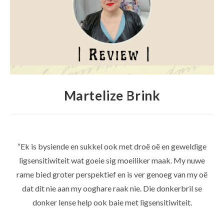
Martelize Brink
“Ek is bysiende en sukkel ook met droë oë en geweldige
ligsensitiwiteit wat goeie sig moeiliker maak. My nuwe
rame bied groter perspektief en is ver genoeg van my oë
dat dit nie aan my ooghare raak nie. Die donkerbril se
donker lense help ook baie met ligsensitiwiteit.