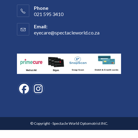
Phone
021 595 3410
Email:
eyecare@spectacleworld.co.za
© Copyright - Spectacle World Optomotrist INC.