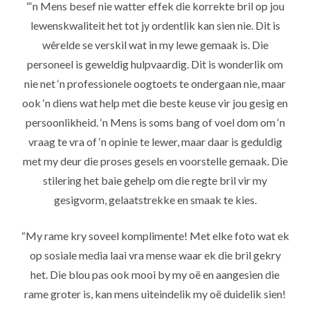
“‘n Mens besef nie watter effek die korrekte bril op jou
lewenskwaliteit het tot jy ordentlik kan sien nie. Dit is
wêrelde se verskil wat in my lewe gemaak is. Die
personeel is geweldig hulpvaardig. Dit is wonderlik om
nie net ‘n professionele oogtoets te ondergaan nie, maar
ook ‘n diens wat help met die beste keuse vir jou gesig en
persoonlikheid. ‘n Mens is soms bang of voel dom om ‘n
vraag te vra of ‘n opinie te lewer, maar daar is geduldig
met my deur die proses gesels en voorstelle gemaak. Die
stilering het baie gehelp om die regte bril vir my
gesigvorm, gelaatstrekke en smaak te kies.
“My rame kry soveel komplimente! Met elke foto wat ek
op sosiale media laai vra mense waar ek die bril gekry
het. Die blou pas ook mooi by my oë en aangesien die
rame groter is, kan mens uiteindelik my oë duidelik sien!