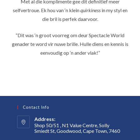
Met al die komplimente gee dit definitief meer
selfvertroue. Ek hou van ‘n klein
quirkiness
in my styl en
die bril is perfek daarvoor.
“Dit was ‘n groot voorreg om deur Spectacle World
genader te word vir nuwe brille. Hulle diens en kennis is
eenvoudig op ‘n ander vlak!”
Contact Info
Address:
Shop 50/51 , N1 Value Centre, Solly
Smiedt St, Goodwood, Cape Town, 7460